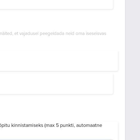
d näited, et vajadusel peegeldada neid oma iseseisvas
 õpitu kinnistamiseks (max 5 punkti, automaatne