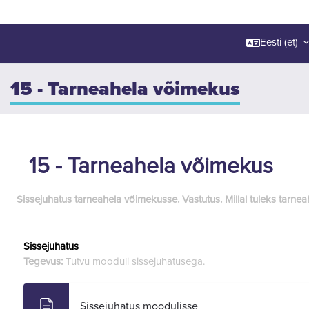
Eesti ‎(et)‎
15 - Tarneahela võimekus
15 - Tarneahela võimekus
Sissejuhatus tarneahela võimekusse. Vastutus. Millal tuleks tarne
Sissejuhatus
Tegevus:
Tutvu mooduli sissejuhatusega.
Sissejuhatus moodulisse