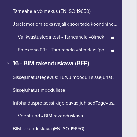
Tarneahela võimekus (EN ISO 19650)
Järelemõtlemiseks (vajalik sooritada koondhinde sa... (koopia)
Valikvastustega test - Tarneahela võimekus - õpitu kinnistamiseks (max 5 punkti, automaatne hindamine)
Eneseanalüüs - Tarneahela võimekus (pole avalik, pole hinnatav)
16 - BIM rakenduskava (BEP)
Ahenda
SissejuhatusTegevus: Tutvu mooduli sissejuhatusega... (koopia) (koopia) (koopia) (koopia) (koopia) (koopia) (koopia) (koopia) (koopia) (koopia)
Sissejuhatus moodulisse
Infohaldusprotsessi kirjeldavad juhisedTegevus: Tu... (koopia) (koopia) (koopia) (koopia) (koopia)
Veebitund - BIM rakenduskava
BIM rakenduskava (EN ISO 19650)