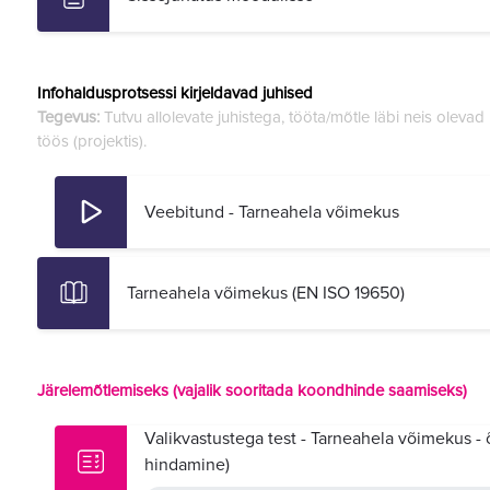
Infohaldusprotsessi kirjeldavad juhised
Tegevus:
Tutvu allolevate juhistega, tööta/mõtle läbi neis oleva
töös (projektis).
Veebitund - Tarneahela võimekus
Tarneahela võimekus (EN ISO 19650)
Järelemõtlemiseks (vajalik sooritada koondhinde saamiseks)
Valikvastustega test - Tarneahela võimekus -
hindamine)