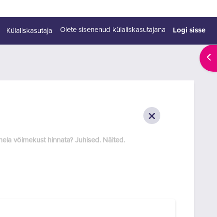
Logi sisse
Olete sisenenud külaliskasutajana
Külaliskasutaja
Ava
ahela võimekust hinnata? Juhised. Näited.