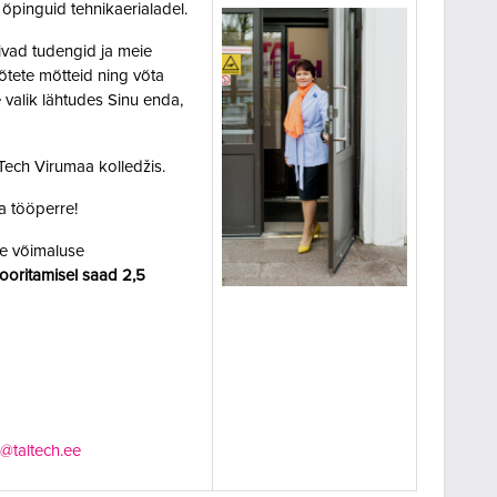
 õpinguid tehnikaerialadel.
ivad tudengid ja meie
evõtete mõtteid ning võta
 valik lähtudes Sinu enda,
lTech Virumaa kolledžis.
a tööperre!
le võimaluse
sooritamisel saad 2,5
t@taltech.ee