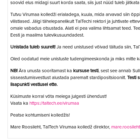
soovid elus midagi suurt korda saata, siis just nüüd tuleb jätkata
Tutvu Virumaa kolledži erialadega, kuula, mida arvavad siin õpp
vilistlased. Jälgi tähelepanelikult TalTechi rektori ja juhtivate ett
omale vabadus otsustada. Alati ei pea valima lihtsamat teed. Tee
Eesti ja maailma tulevikusuundadest.
Unistada tuleb suurelt!
Ja need unistused võivad täituda siin, Ta
Oled oodatud meie unistuste tudengimeeskonda ja miks mitte k
NB!
Ära unusta sooritamast ka
kursuse testi
, sest see annab Sul
sisseastumisvestlust alustada paremalt stardipositsioonilt.
Testi 
lisapunkti vestlusel ette.
Küsimuste korral võta meiega julgesti ühendust!
Vaata ka
https://taltech.ee/virumaa
Peatse kohtumiseni kolledžis!
Mare Roosileht, TalTech Virumaa kolledž direktor,
mare.roosileh