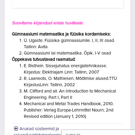
Soovitame kirjandust eriala huvilisele:
Gümnaasiumi matemaatika ja füüsika kordamiseks
:
Ü. Ugaste. Füüsika gümnaasiumile. I, II, III osad.
Tallinn: Avita
Gümnaasiumi lai matemaatika. Õpik. I
-
V osad
Õppekava tutvustavad raamatud:
E. Risthein.
Sissejuhatus energiatehnikasse.
Kirjastus: Elektriajam
Linn: Tallinn
, 2007
R. Laaneots, O. Mathiesen.
Mõõtmise alused.
TTÜ
Kirjastus
Linn: Tallinn
, 2002
M.
Clifford and all.
An Introduction to Mechanical
Engineering
. Part I, Part II
Mechanical and Metal Trades Handbook, 2010
.
Publisher
: Verlag Europa
-
Lehrmittel
Nourn; 2nd
Revised edition (January 1, 2010)
Arukad süsteemid ja