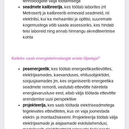
tehnoloogiate välja töötamisega
seadmete kalibreerija
, kes töötab laborites (nt
Metrosert) ja kalibreerib erinevaid seadmeid, nii
elektrilisi, kui ka mehaanilisi ja optilisi, suuremate
kogemustega võib saada assessoriks, kes hindab
teisi laboreid ning annab hinnangu akrediteerimise
kohta
Kelleks saab energiatehnoloogia eriala lõpetaja?
peaenergeetik
, kes töötab energeetikaettevõttes,
elektrijaamades, kaevanduses, ehitusobjektidel,
soojusjaamades jm, kes organiseerib energeetika
seadmete remonti, vastutab ettevõtte häireteta
energiavarustuse eest, aitab välja töötada ettevõtte
arendamise uusi perspektiive
projekteerija,
kes saab töötada elektriseadmetega
tegelevates ettevõtetes, kus on vaja joonestada
elektri- ja montaažiskeemi. Projekteerija töötab välja
elektrijaamade ja alajaamade eskiisilahendusi,