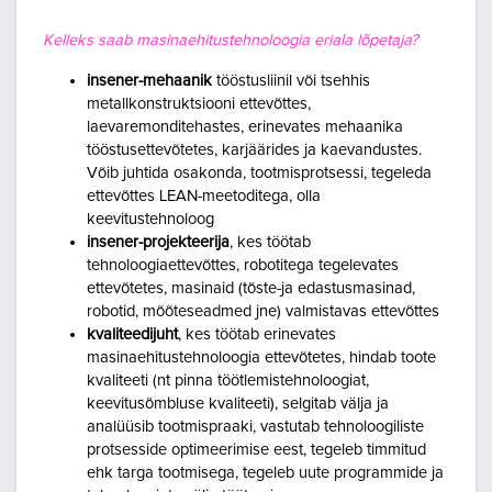
Kelleks saab masinaehitustehnoloogia eriala lõpetaja?
insener-mehaanik
tööstusliinil või tsehhis
metallkonstruktsiooni ettevõttes,
laevaremonditehastes, erinevates mehaanika
tööstusettevõtetes, karjäärides ja kaevandustes.
Võib juhtida osakonda, tootmisprotsessi, tegeleda
ettevõttes LEAN-meetoditega, olla
keevitustehnoloog
insener-projekteerija
, kes töötab
tehnoloogiaettevõttes, robotitega tegelevates
ettevõtetes, masinaid (tõste-ja edastusmasinad,
robotid, mõõteseadmed jne) valmistavas ettevõttes
kvaliteedijuht
, kes töötab erinevates
masinaehitustehnoloogia ettevõtetes, hindab toote
kvaliteeti (nt pinna töötlemistehnoloogiat,
keevitusõmbluse kvaliteeti), selgitab välja ja
analüüsib tootmispraaki, vastutab tehnoloogiliste
protsesside optimeerimise eest, tegeleb timmitud
ehk targa tootmisega, tegeleb uute programmide ja