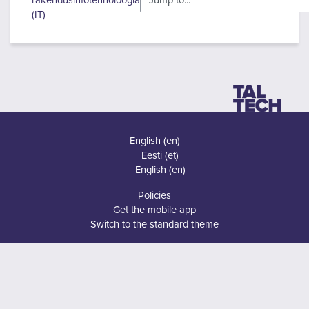
rakendusinfotehnoloogia
(IT)
English ‎(en)‎
Eesti ‎(et)‎
English ‎(en)‎
Policies
Get the mobile app
Switch to the standard theme