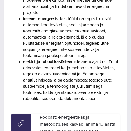
modelleerib elektritootmist erinevate tarkvarade
abil, analüüsib ja hindab erinevaid energeetilisi
projekte.
insener-energeetik
, kes töötab energeetika- või
automaatikaettevõtetes, soojusjaamades ja
kontrollib energiaseadmete ekspluatatsiooni,
automaatika ja releekaitsmeid, jälgib kuidas
kulutatakse energiat tipptundidel, tegeleb uute
soojus- ja energeetiliste süsteemide välja
töötamisega ja ekspluateerimisega
elektri- ja robootikasüsteemide arendaja
, kes
töötab
erinevates energeetika ja mehaanika ettevõtetes,
tegeleb elektrisüsteemide välja töötamisega,
analüüsimisega ja paigaldamisega; tegeleb uute
süsteemide ja tehnoloogiate juurutamisega
tootmises; haldab ja standardiseerib elektri- ja
robootika süsteemide dokumentatsiooni
Podcast: energeetikas ja
mäetööstuses kasvab lähima 10 aasta