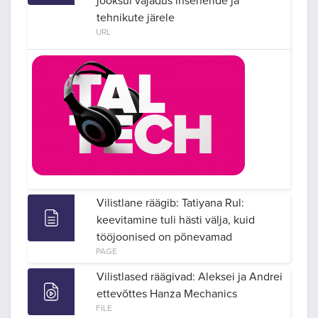
jooksul vajadus inseneride ja
tehnikute järele
URL
Vilistlane räägib: Tatiyana Rul:
keevitamine tuli hästi välja, kuid
tööjoonised on põnevamad
PAGE
Vilistlased räägivad: Aleksei ja Andrei
ettevõttes Hanza Mechanics
FILE