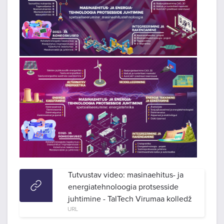
Tutvustav video: masinaehitus- ja
energiatehnoloogia protsesside
juhtimine - TalTech Virumaa kolledž
URL