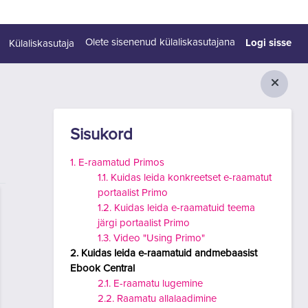
Logi sisse
Olete sisenenud külaliskasutajana
Külaliskasutaja
Plokid
Jäta vahele Sisukord
Sisukord
1. E-raamatud Primos
1.1. Kuidas leida konkreetset e-raamatut
portaalist Primo
1.2. Kuidas leida e-raamatuid teema
järgi portaalist Primo
1.3. Video "Using Primo"
2. Kuidas leida e-raamatuid andmebaasist
Ebook Central
2.1. E-raamatu lugemine
2.2. Raamatu allalaadimine