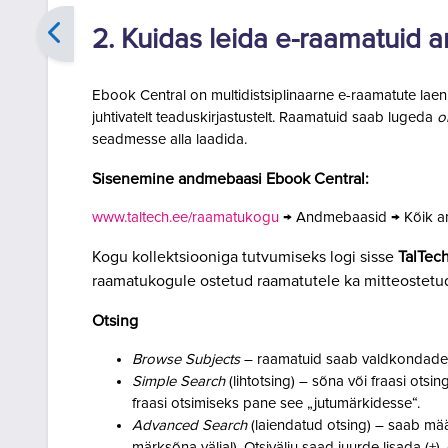
2. Kuidas leida e-raamatuid
Ebook Central on multidistsiplinaarne e-raamatute la
juhtivatelt teaduskirjastustelt. Raamatuid saab lugeda
o
seadmesse alla laadida.
Sisenemine andmebaasi Ebook
Central
:
www.taltech.ee/raamatukogu
→ Andmebaasid → Kõik 
Kogu kollektsiooniga tutvumiseks logi sisse
TalTec
raamatukogule ostetud raamatutele ka mitteostetu
Otsing
Browse Subjects
– raamatuid saab valdkondade 
Simple Search
(
lihtotsing
)
– sõna või fraasi otsing
fraasi otsimiseks pane see
„
jutumärkidesse
“
.
Advanced Search
(
laiendatud otsing
)
– saab määr
märksõna väljal).
Otsivälju saad juurde lisada (+),