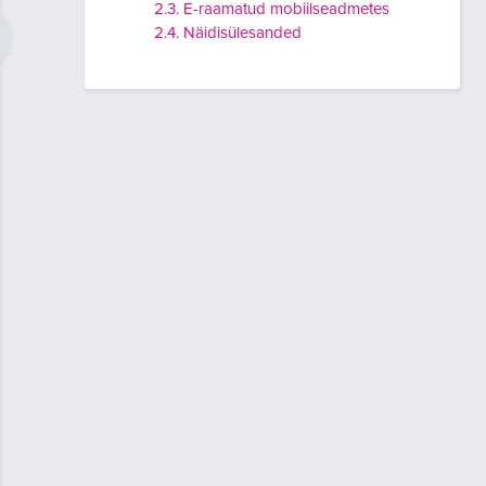
2.3. E-raamatud mobiilseadmetes
2.4. Näidisülesanded