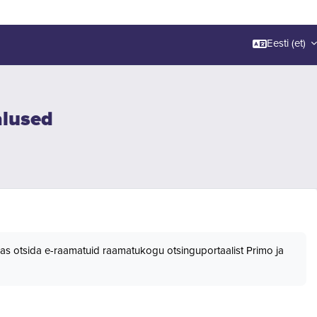
Eesti ‎(et)‎
alused
idas otsida e-raamatuid raamatukogu otsinguportaalist Primo ja