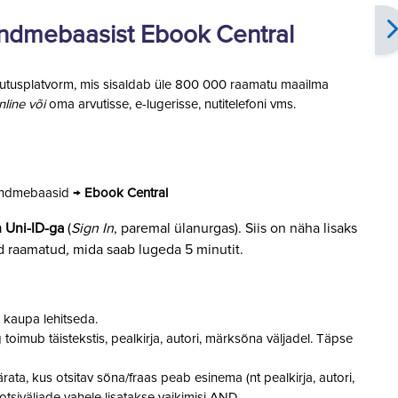
 andmebaasist Ebook Central
enutusplatvorm, mis sisaldab üle 800 000 raamatu maailma
nline või
oma arvutisse, e-lugerisse, nutitelefoni vms.
andmebaasid →
Ebook Central
h Uni-ID-ga
(
Sign In
, paremal ülanurgas). Siis on näha lisaks
d raamatud
,
mida saab lugeda 5 minutit.
kaupa lehitseda.
 toimub täistekstis, pealkirja, autori, märksõna väljadel. Täpse
ata, kus otsitav sõna/fraas peab esinema (nt pealkirja, autori,
 otsiväljade vahele lisatakse vaikimisi AND.