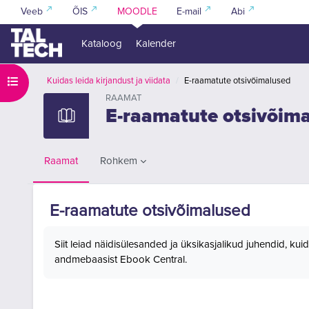
Jäta vahele peasisuni
Veeb
ÕIS
MOODLE
E-mail
Abi
Kataloog
Kalender
Ava kursuse sisukord
Kuidas leida kirjandust ja viidata
E-raamatute otsivõimalused
RAAMAT
E-raamatute otsivõim
Rohkem
Raamat
E-raamatute otsivõimalused
Lõpetamise nõuded
Siit leiad näidisülesanded ja üksikasjalikud juhendid, ku
andmebaasist Ebook Central.