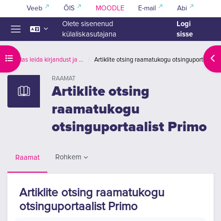
Jäta vahele peasisuni
Veeb
ÕIS
MOODLE
E-mail
Abi
Logi
Olete sisenenud
sisse
külaliskasutajana
Küljepaneel
Ava kursuse sisukord
Ava
Kuidas leida kirjandust ja viidata
Artiklite otsing raamatukogu otsinguportaalist Primo
RAAMAT
Artiklite otsing
raamatukogu
otsinguportaalist Primo
Rohkem
Raamat
Artiklite otsing raamatukogu
otsinguportaalist Primo