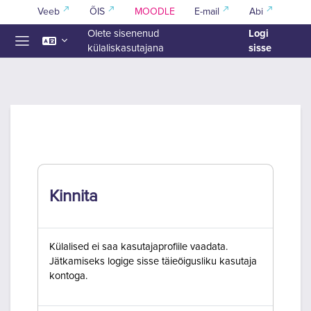
Jäta vahele peasisuni
Veeb
ÕIS
MOODLE
E-mail
Abi
Logi
Olete sisenenud
sisse
külaliskasutajana
Küljepaneel
Kinnita
Külalised ei saa kasutajaprofiile vaadata.
Jätkamiseks logige sisse täieõigusliku kasutaja
kontoga.