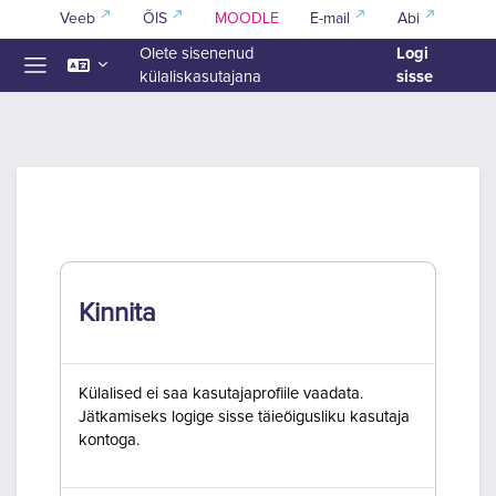
Jäta vahele peasisuni
Veeb
ÕIS
MOODLE
E-mail
Abi
Logi
Olete sisenenud
sisse
külaliskasutajana
Küljepaneel
Kinnita
Külalised ei saa kasutajaprofiile vaadata.
Jätkamiseks logige sisse täieõigusliku kasutaja
kontoga.