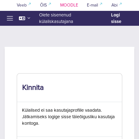
Jäta vahele peasisuni
Veeb
ÕIS
MOODLE
E-mail
Abi
Logi
Olete sisenenud
sisse
külaliskasutajana
Küljepaneel
Kinnita
Külalised ei saa kasutajaprofiile vaadata.
Jätkamiseks logige sisse täieõigusliku kasutaja
kontoga.