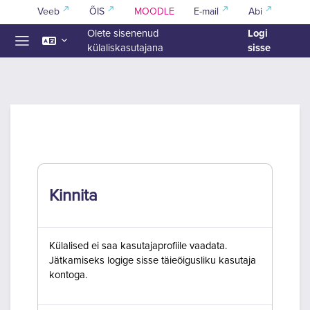
Jäta vahele peasisuni
Veeb
ÕIS
MOODLE
E-mail
Abi
Logi
Olete sisenenud
sisse
külaliskasutajana
Küljepaneel
Kinnita
Külalised ei saa kasutajaprofiile vaadata.
Jätkamiseks logige sisse täieõigusliku kasutaja
kontoga.