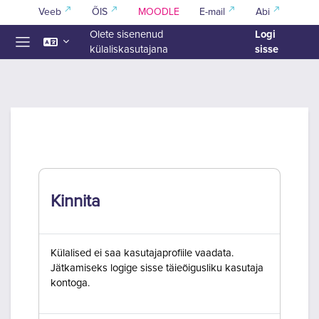
Jäta vahele peasisuni
Veeb
ÕIS
MOODLE
E-mail
Abi
Logi
Olete sisenenud
sisse
külaliskasutajana
Küljepaneel
Kinnita
Külalised ei saa kasutajaprofiile vaadata.
Jätkamiseks logige sisse täieõigusliku kasutaja
kontoga.