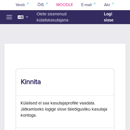
Jäta vahele peasisuni
Veeb
ÕIS
MOODLE
E-mail
Abi
Logi
Olete sisenenud
sisse
külaliskasutajana
Küljepaneel
Kinnita
Külalised ei saa kasutajaprofiile vaadata.
Jätkamiseks logige sisse täieõigusliku kasutaja
kontoga.