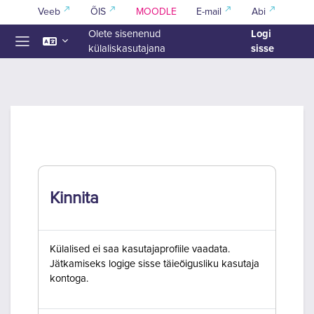
Jäta vahele peasisuni
Veeb
ÕIS
MOODLE
E-mail
Abi
Logi
Olete sisenenud
sisse
külaliskasutajana
Küljepaneel
Kinnita
Külalised ei saa kasutajaprofiile vaadata.
Jätkamiseks logige sisse täieõigusliku kasutaja
kontoga.