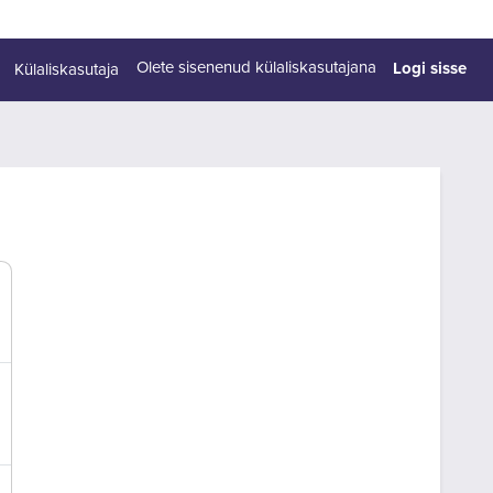
Logi sisse
Olete sisenenud külaliskasutajana
Külaliskasutaja