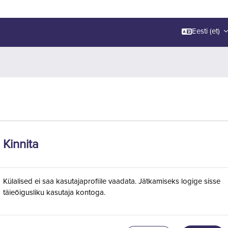
Eesti ‎(et)‎
Kinnita
Külalised ei saa kasutajaprofiile vaadata. Jätkamiseks logige sisse
täieõigusliku kasutaja kontoga.