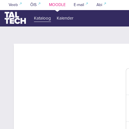
Jäta vahele peasisuni
Veeb
ÕIS
MOODLE
E-mail
Abi
Kataloog
Kalender