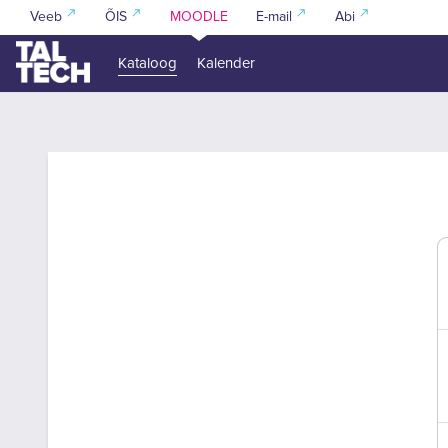
Jäta vahele peasisuni
Veeb
ÕIS
MOODLE
E-mail
Abi
Kataloog
Kalender