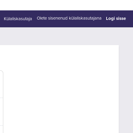
Logi sisse
Olete sisenenud külaliskasutajana
Külaliskasutaja