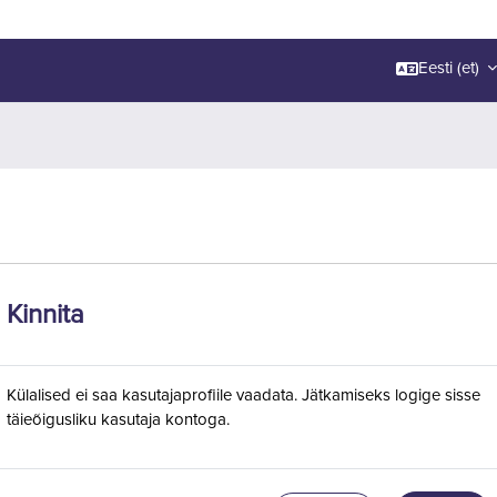
Eesti ‎(et)‎
Kinnita
Külalised ei saa kasutajaprofiile vaadata. Jätkamiseks logige sisse
täieõigusliku kasutaja kontoga.