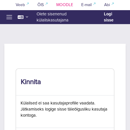
Jäta vahele peasisuni
Veeb
ÕIS
MOODLE
E-mail
Abi
Logi
Olete sisenenud
sisse
külaliskasutajana
Küljepaneel
Kinnita
Külalised ei saa kasutajaprofiile vaadata.
Jätkamiseks logige sisse täieõigusliku kasutaja
kontoga.