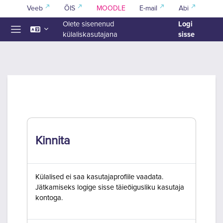
Jäta vahele peasisuni
Veeb
ÕIS
MOODLE
E-mail
Abi
Logi
Olete sisenenud
sisse
külaliskasutajana
Küljepaneel
Kinnita
Külalised ei saa kasutajaprofiile vaadata.
Jätkamiseks logige sisse täieõigusliku kasutaja
kontoga.