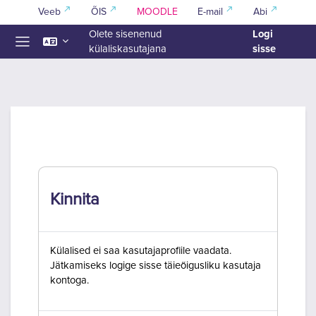
Jäta vahele peasisuni
Veeb
ÕIS
MOODLE
E-mail
Abi
Logi
Olete sisenenud
sisse
külaliskasutajana
Küljepaneel
Kinnita
Külalised ei saa kasutajaprofiile vaadata.
Jätkamiseks logige sisse täieõigusliku kasutaja
kontoga.