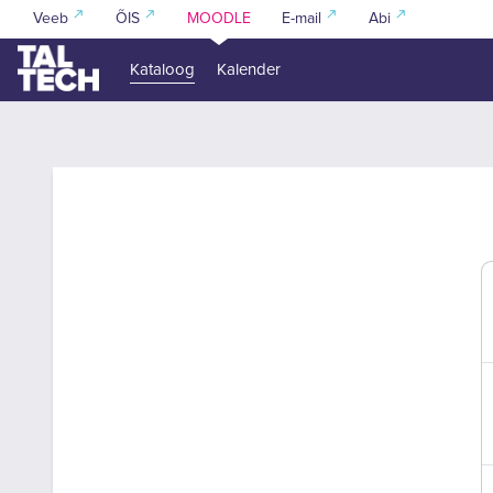
Jäta vahele peasisuni
Veeb
ÕIS
MOODLE
E-mail
Abi
Kataloog
Kalender