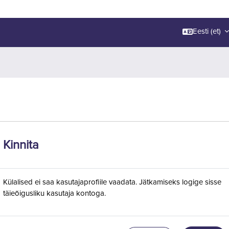
Eesti ‎(et)‎
Kinnita
Külalised ei saa kasutajaprofiile vaadata. Jätkamiseks logige sisse
täieõigusliku kasutaja kontoga.