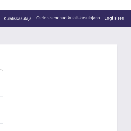
Logi sisse
Olete sisenenud külaliskasutajana
Külaliskasutaja