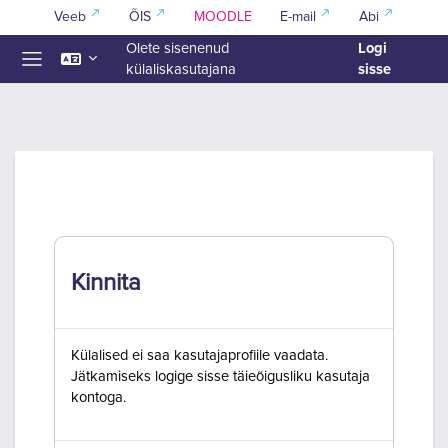
Jäta vahele peasisuni
Veeb
ÕIS
MOODLE
E-mail
Abi
Logi
Olete sisenenud
sisse
külaliskasutajana
Küljepaneel
Kinnita
Külalised ei saa kasutajaprofiile vaadata.
Jätkamiseks logige sisse täieõigusliku kasutaja
kontoga.