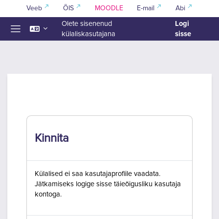
Jäta vahele peasisuni
Veeb
ÕIS
MOODLE
E-mail
Abi
Logi
Olete sisenenud
sisse
külaliskasutajana
Küljepaneel
Kinnita
Külalised ei saa kasutajaprofiile vaadata.
Jätkamiseks logige sisse täieõigusliku kasutaja
kontoga.