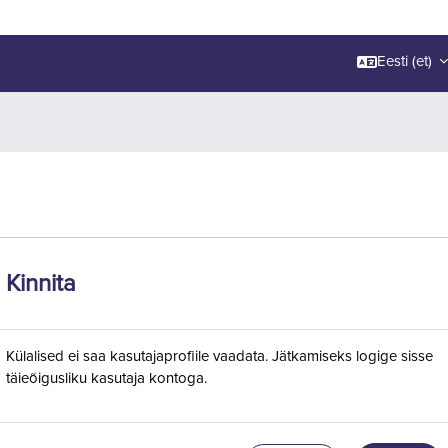
Eesti ‎(et)‎
Kinnita
Külalised ei saa kasutajaprofiile vaadata. Jätkamiseks logige sisse
täieõigusliku kasutaja kontoga.