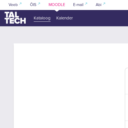
Jäta vahele peasisuni
Veeb
ÕIS
MOODLE
E-mail
Abi
Kataloog
Kalender