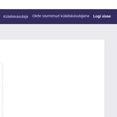
Logi sisse
Olete sisenenud külaliskasutajana
Külaliskasutaja