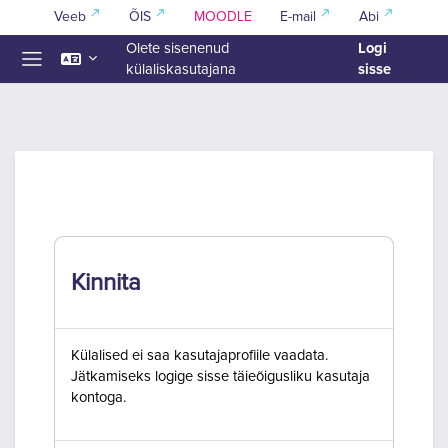
Jäta vahele peasisuni
Veeb
ÕIS
MOODLE
E-mail
Abi
Logi
Olete sisenenud
sisse
külaliskasutajana
Küljepaneel
Kinnita
Külalised ei saa kasutajaprofiile vaadata.
Jätkamiseks logige sisse täieõigusliku kasutaja
kontoga.