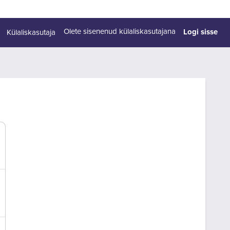
Logi sisse
Olete sisenenud külaliskasutajana
Külaliskasutaja