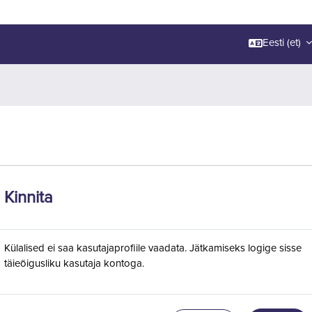
Eesti ‎(et)‎
Kinnita
Külalised ei saa kasutajaprofiile vaadata. Jätkamiseks logige sisse
täieõigusliku kasutaja kontoga.