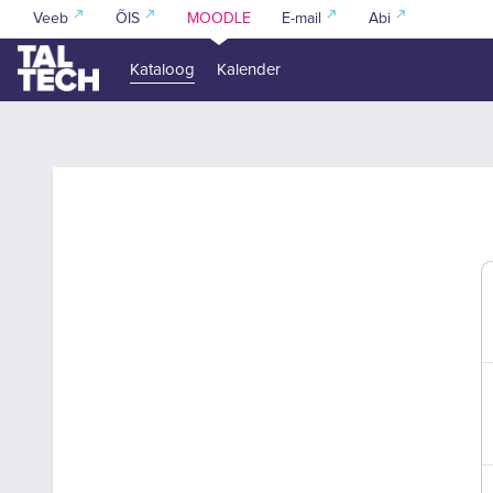
Jäta vahele peasisuni
Veeb
ÕIS
MOODLE
E-mail
Abi
Kataloog
Kalender