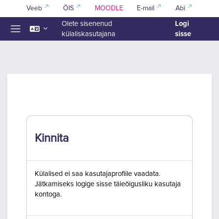
Jäta vahele peasisuni
Veeb
ÕIS
MOODLE
E-mail
Abi
Logi
Olete sisenenud
sisse
külaliskasutajana
Küljepaneel
Kinnita
Külalised ei saa kasutajaprofiile vaadata.
Jätkamiseks logige sisse täieõigusliku kasutaja
kontoga.