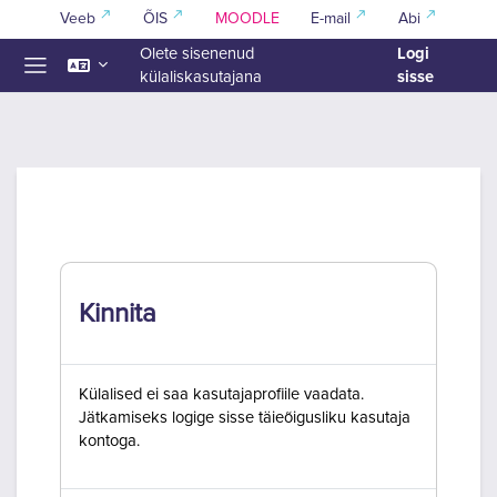
Jäta vahele peasisuni
Veeb
ÕIS
MOODLE
E-mail
Abi
Logi
Olete sisenenud
sisse
külaliskasutajana
Küljepaneel
Kinnita
Külalised ei saa kasutajaprofiile vaadata.
Jätkamiseks logige sisse täieõigusliku kasutaja
kontoga.