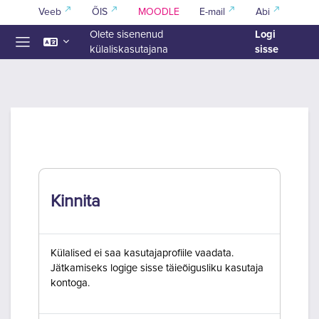
Jäta vahele peasisuni
Veeb
ÕIS
MOODLE
E-mail
Abi
Logi
Olete sisenenud
sisse
külaliskasutajana
Küljepaneel
Kinnita
Külalised ei saa kasutajaprofiile vaadata.
Jätkamiseks logige sisse täieõigusliku kasutaja
kontoga.