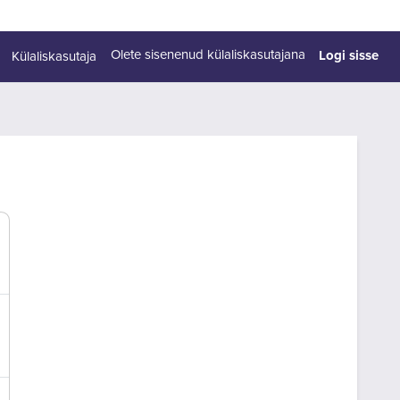
Logi sisse
Olete sisenenud külaliskasutajana
Külaliskasutaja