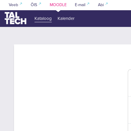
Jäta vahele peasisuni
Veeb
ÕIS
MOODLE
E-mail
Abi
Kataloog
Kalender