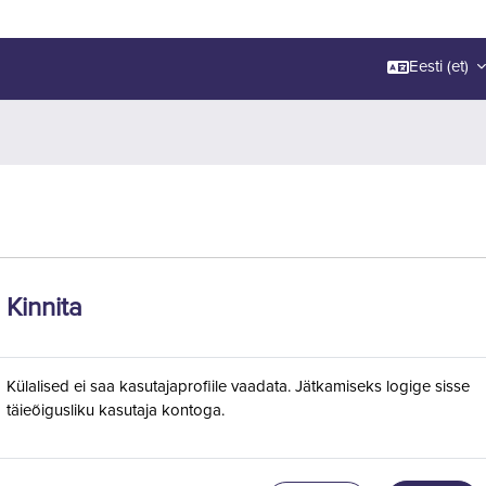
Eesti ‎(et)‎
Kinnita
Külalised ei saa kasutajaprofiile vaadata. Jätkamiseks logige sisse
täieõigusliku kasutaja kontoga.