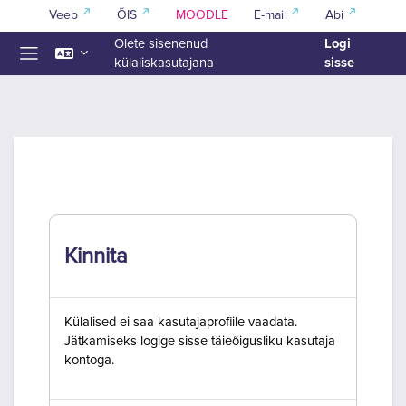
Jäta vahele peasisuni
Veeb
ÕIS
MOODLE
E-mail
Abi
Logi
Olete sisenenud
sisse
külaliskasutajana
Küljepaneel
Kinnita
Külalised ei saa kasutajaprofiile vaadata.
Jätkamiseks logige sisse täieõigusliku kasutaja
kontoga.