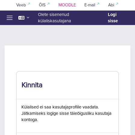
Jäta vahele peasisuni
Veeb
ÕIS
MOODLE
E-mail
Abi
Logi
Olete sisenenud
sisse
külaliskasutajana
Küljepaneel
Kinnita
Külalised ei saa kasutajaprofiile vaadata.
Jätkamiseks logige sisse täieõigusliku kasutaja
kontoga.