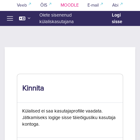
Jäta vahele peasisuni
Veeb
ÕIS
MOODLE
E-mail
Abi
Logi
Olete sisenenud
sisse
külaliskasutajana
Küljepaneel
Kinnita
Külalised ei saa kasutajaprofiile vaadata.
Jätkamiseks logige sisse täieõigusliku kasutaja
kontoga.