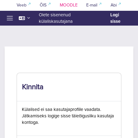
Jäta vahele peasisuni
Veeb
ÕIS
MOODLE
E-mail
Abi
Logi
Olete sisenenud
sisse
külaliskasutajana
Küljepaneel
Kinnita
Külalised ei saa kasutajaprofiile vaadata.
Jätkamiseks logige sisse täieõigusliku kasutaja
kontoga.