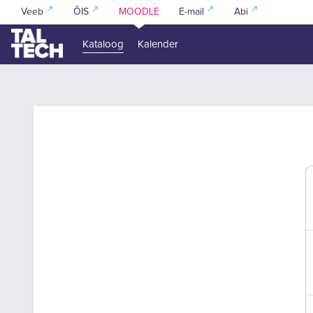
Jäta vahele peasisuni
Veeb
ÕIS
MOODLE
E-mail
Abi
Kataloog
Kalender