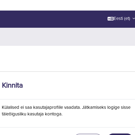
Eesti ‎(et)‎
Kinnita
Külalised ei saa kasutajaprofiile vaadata. Jätkamiseks logige sisse
täieõigusliku kasutaja kontoga.