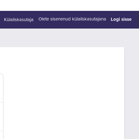
Logi sisse
Olete sisenenud külaliskasutajana
Külaliskasutaja