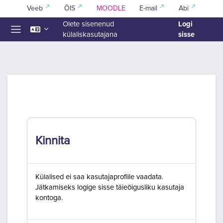
Jäta vahele peasisuni
Veeb
ÕIS
MOODLE
E-mail
Abi
Logi
Olete sisenenud
sisse
külaliskasutajana
Küljepaneel
Kinnita
Külalised ei saa kasutajaprofiile vaadata.
Jätkamiseks logige sisse täieõigusliku kasutaja
kontoga.