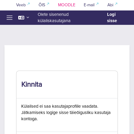
Jäta vahele peasisuni
Veeb
ÕIS
MOODLE
E-mail
Abi
Logi
Olete sisenenud
sisse
külaliskasutajana
Küljepaneel
Kinnita
Külalised ei saa kasutajaprofiile vaadata.
Jätkamiseks logige sisse täieõigusliku kasutaja
kontoga.