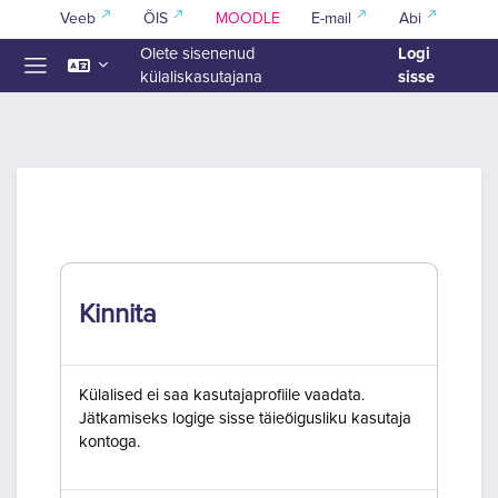
Jäta vahele peasisuni
Veeb
ÕIS
MOODLE
E-mail
Abi
Logi
Olete sisenenud
sisse
külaliskasutajana
Küljepaneel
Kinnita
Külalised ei saa kasutajaprofiile vaadata.
Jätkamiseks logige sisse täieõigusliku kasutaja
kontoga.