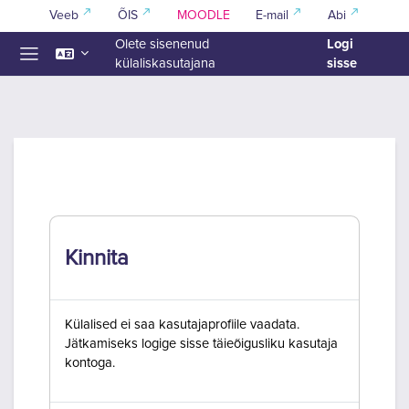
Jäta vahele peasisuni
Veeb
ÕIS
MOODLE
E-mail
Abi
Logi
Olete sisenenud
sisse
külaliskasutajana
Küljepaneel
Kinnita
Külalised ei saa kasutajaprofiile vaadata.
Jätkamiseks logige sisse täieõigusliku kasutaja
kontoga.