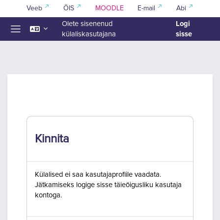
Jäta vahele peasisuni
Veeb
ÕIS
MOODLE
E-mail
Abi
Logi
Olete sisenenud
sisse
külaliskasutajana
Küljepaneel
Kinnita
Külalised ei saa kasutajaprofiile vaadata.
Jätkamiseks logige sisse täieõigusliku kasutaja
kontoga.