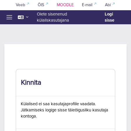
Jäta vahele peasisuni
Veeb
ÕIS
MOODLE
E-mail
Abi
Logi
Olete sisenenud
sisse
külaliskasutajana
Küljepaneel
Kinnita
Külalised ei saa kasutajaprofiile vaadata.
Jätkamiseks logige sisse täieõigusliku kasutaja
kontoga.