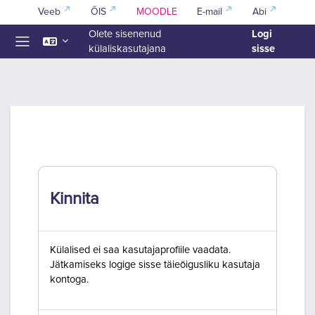
Jäta vahele peasisuni
Veeb
ÕIS
MOODLE
E-mail
Abi
Logi
Olete sisenenud
sisse
külaliskasutajana
Küljepaneel
Kinnita
Külalised ei saa kasutajaprofiile vaadata.
Jätkamiseks logige sisse täieõigusliku kasutaja
kontoga.