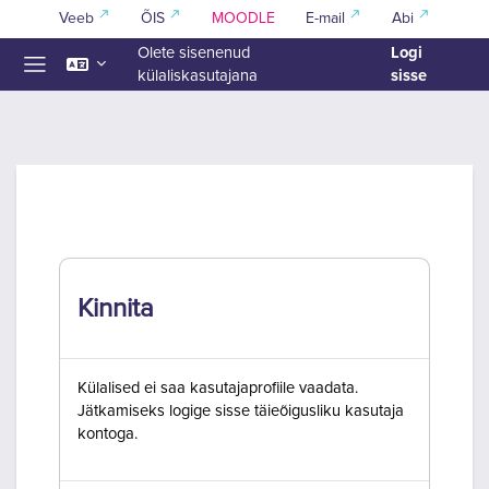
Jäta vahele peasisuni
Veeb
ÕIS
MOODLE
E-mail
Abi
Logi
Olete sisenenud
sisse
külaliskasutajana
Küljepaneel
Kinnita
Külalised ei saa kasutajaprofiile vaadata.
Jätkamiseks logige sisse täieõigusliku kasutaja
kontoga.