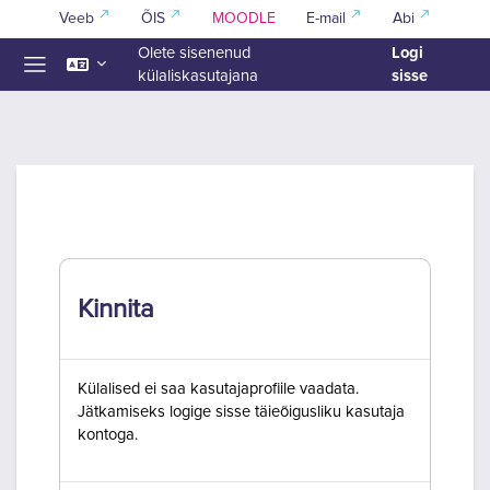
Jäta vahele peasisuni
Veeb
ÕIS
MOODLE
E-mail
Abi
Logi
Olete sisenenud
sisse
külaliskasutajana
Küljepaneel
Kinnita
Külalised ei saa kasutajaprofiile vaadata.
Jätkamiseks logige sisse täieõigusliku kasutaja
kontoga.