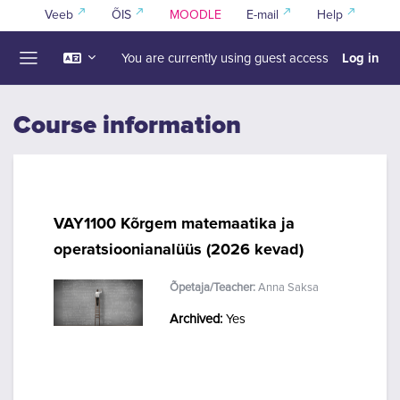
Skip to main content
Veeb
ÕIS
MOODLE
E-mail
Help
Log in
You are currently using guest access
Side panel
Course information
VAY1100 Kõrgem matemaatika ja
operatsioonianalüüs (2026 kevad)
Õpetaja/Teacher:
Anna Saksa
Archived
:
Yes