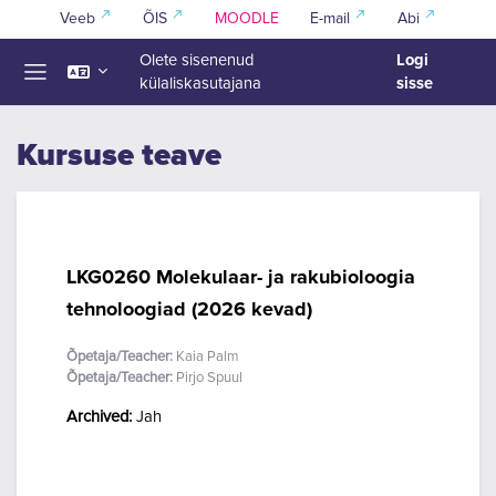
Jäta vahele peasisuni
Veeb
ÕIS
MOODLE
E-mail
Abi
Logi
Olete sisenenud
sisse
külaliskasutajana
Küljepaneel
Kursuse teave
LKG0260 Molekulaar- ja rakubioloogia
tehnoloogiad (2026 kevad)
Õpetaja/Teacher:
Kaia Palm
Õpetaja/Teacher:
Pirjo Spuul
Archived
:
Jah