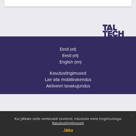
Eesti ‎(et)‎
Eesti ‎(et)‎
English ‎(en)‎
Kasutustingimused
Lae alla mobiilirakendus
Aktiveeri tavakujundus
x
Kui jätkate selle veebisaidi sirvimist, nõustute meie tingimustega:
Kasutustingimused
Jätka