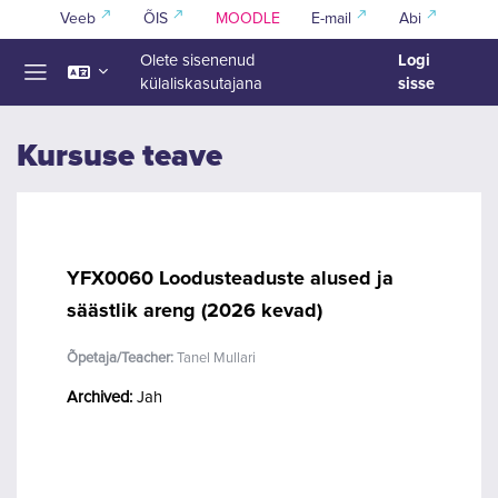
Jäta vahele peasisuni
Veeb
ÕIS
MOODLE
E-mail
Abi
Logi
Olete sisenenud
sisse
külaliskasutajana
Küljepaneel
Kursuse teave
YFX0060 Loodusteaduste alused ja
säästlik areng (2026 kevad)
Õpetaja/Teacher:
Tanel Mullari
Archived
:
Jah