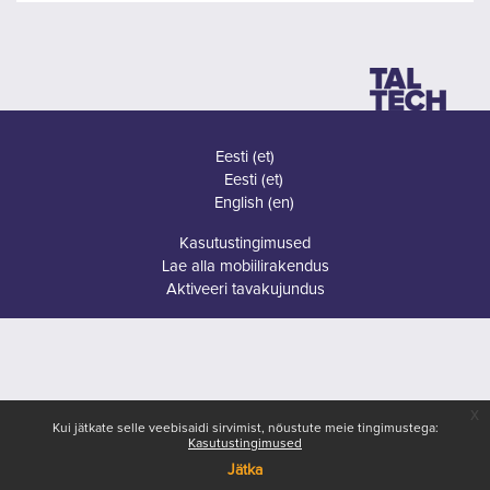
Eesti ‎(et)‎
Eesti ‎(et)‎
English ‎(en)‎
Kasutustingimused
Lae alla mobiilirakendus
Aktiveeri tavakujundus
x
Kui jätkate selle veebisaidi sirvimist, nõustute meie tingimustega:
Kasutustingimused
Jätka