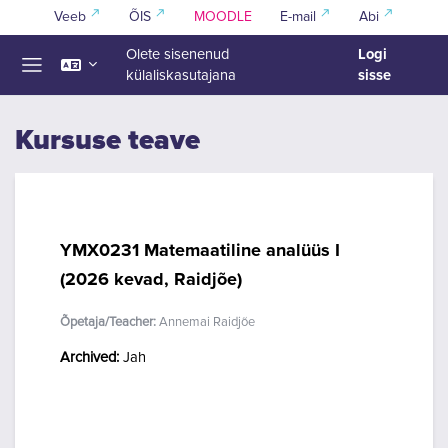
Jäta vahele peasisuni
Veeb
ÕIS
MOODLE
E-mail
Abi
Logi
Olete sisenenud
sisse
külaliskasutajana
Küljepaneel
Kursuse teave
YMX0231 Matemaatiline analüüs I
(2026 kevad, Raidjõe)
Õpetaja/Teacher:
Annemai Raidjõe
Archived
:
Jah