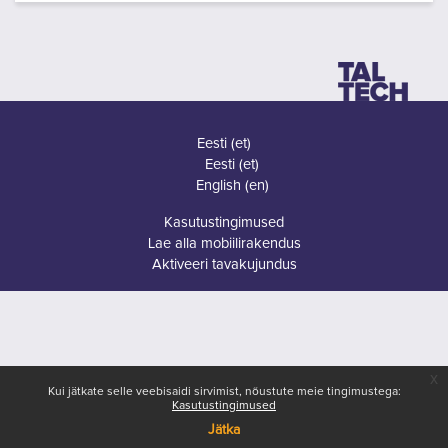
Eesti ‎(et)‎
Eesti ‎(et)‎
English ‎(en)‎
Kasutustingimused
Lae alla mobiilirakendus
Aktiveeri tavakujundus
x
Kui jätkate selle veebisaidi sirvimist, nõustute meie tingimustega:
Kasutustingimused
Jätka