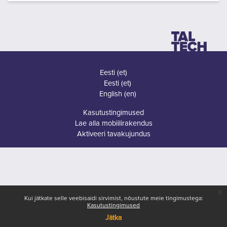
Eesti ‎(et)‎
Eesti ‎(et)‎
English ‎(en)‎
Kasutustingimused
Lae alla mobiilirakendus
Aktiveeri tavakujundus
x
Kui jätkate selle veebisaidi sirvimist, nõustute meie tingimustega:
Kasutustingimused
Jätka