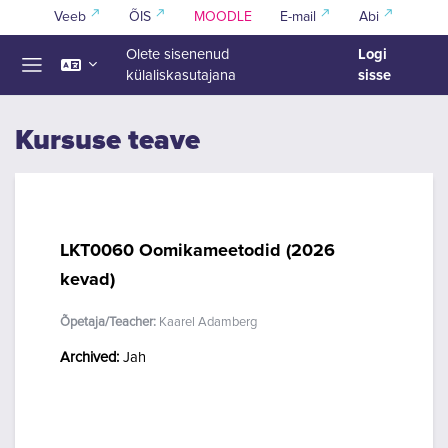
Jäta vahele peasisuni
Veeb
ÕIS
MOODLE
E-mail
Abi
Logi
Olete sisenenud
sisse
külaliskasutajana
Küljepaneel
Kursuse teave
LKT0060 Oomikameetodid (2026
kevad)
Õpetaja/Teacher:
Kaarel Adamberg
Archived
:
Jah