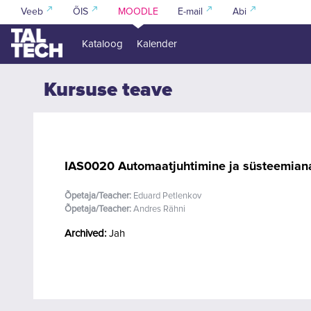
Jäta vahele peasisuni
Veeb
ÕIS
MOODLE
E-mail
Abi
Kataloog
Kalender
Kursuse teave
IAS0020 Automaatjuhtimine ja süsteemian
Õpetaja/Teacher:
Eduard Petlenkov
Õpetaja/Teacher:
Andres Rähni
Archived
:
Jah