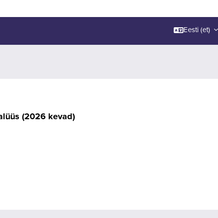
Eesti ‎(et)‎
alüüs (2026 kevad)