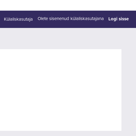
Logi sisse
Olete sisenenud külaliskasutajana
Külaliskasutaja