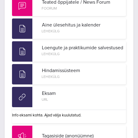
Teated õppijatele / News Forum
FOORUM
Aine ülesehitus ja kalender
LEHEKÜLG
Loengute ja praktikumide salvestused
LEHEKÜLG
Hindamissüsteem
LEHEKÜLG
Eksam
URL
Info eksami kohta. Ajad välja kuulutatud.
Tagasiside (anonüümne)