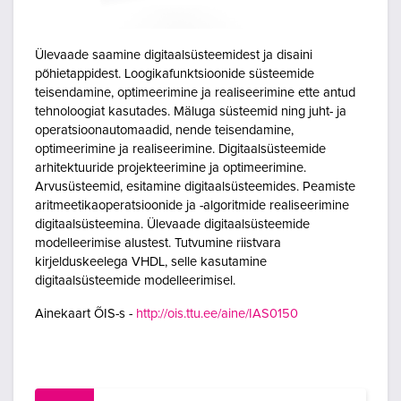
Ülevaade saamine digitaalsüsteemidest ja disaini
põhietappidest. Loogikafunktsioonide süsteemide
teisendamine, optimeerimine ja realiseerimine ette antud
tehnoloogiat kasutades. Mäluga süsteemid ning juht- ja
operatsioonautomaadid, nende teisendamine,
optimeerimine ja realiseerimine. Digitaalsüsteemide
arhitektuuride projekteerimine ja optimeerimine.
Arvusüsteemid, esitamine digitaalsüsteemides. Peamiste
aritmeetikaoperatsioonide ja -algoritmide realiseerimine
digitaalsüsteemina. Ülevaade digitaalsüsteemide
modelleerimise alustest. Tutvumine riistvara
kirjelduskeelega VHDL, selle kasutamine
digitaalsüsteemide modelleerimisel.
Ainekaart ÕIS-s -
http://ois.ttu.ee/aine/IAS0150