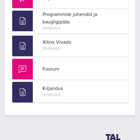
Programmide juhendid ja
kaugligipääs
LEHEKÜLG
Xilinx Vivado
LEHEKÜLG
Foorum
Kirjandus
LEHEKÜLG