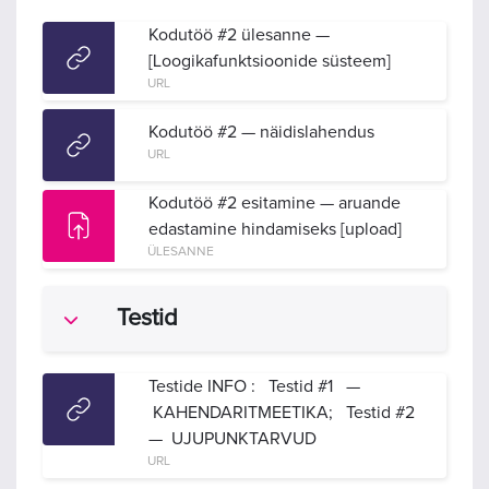
Kodutöö #2 ülesanne —
[Loogikafunktsioonide süsteem]
URL
Kodutöö #2 — näidislahendus
URL
Kodutöö #2 esitamine — aruande
edastamine hindamiseks [upload]
ÜLESANNE
Testid
Ahenda
Testide INFO : Testid #1 —
KAHENDARITMEETIKA; Testid #2
— UJUPUNKTARVUD
URL