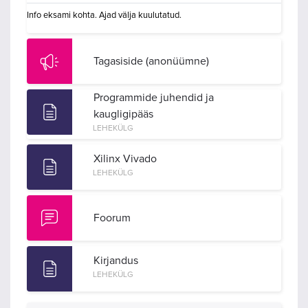
Info eksami kohta. Ajad välja kuulutatud.
Tagasiside (anonüümne)
Programmide juhendid ja
kaugligipääs
LEHEKÜLG
Xilinx Vivado
LEHEKÜLG
Foorum
Kirjandus
LEHEKÜLG