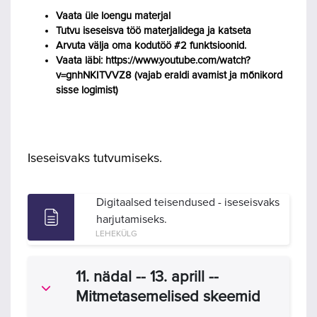
Vaata üle loengu materjal
Tutvu iseseisva töö materjalidega ja katseta
Arvuta välja oma kodutöö #2 funktsioonid.
Vaata läbi: https://www.youtube.com/watch?
v=gnhNKITVVZ8 (vajab eraldi avamist ja mõnikord
sisse logimist)
Iseseisvaks tutvumiseks.
Digitaalsed teisendused - iseseisvaks
harjutamiseks.
LEHEKÜLG
11. nädal -- 13. aprill --
Ahenda
Mitmetasemelised skeemid