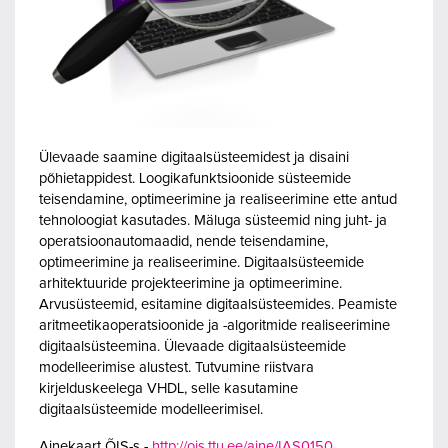
Ülevaade saamine digitaalsüsteemidest ja disaini
põhietappidest. Loogikafunktsioonide süsteemide
teisendamine, optimeerimine ja realiseerimine ette antud
tehnoloogiat kasutades. Mäluga süsteemid ning juht- ja
operatsioonautomaadid, nende teisendamine,
optimeerimine ja realiseerimine. Digitaalsüsteemide
arhitektuuride projekteerimine ja optimeerimine.
Arvusüsteemid, esitamine digitaalsüsteemides. Peamiste
aritmeetikaoperatsioonide ja -algoritmide realiseerimine
digitaalsüsteemina. Ülevaade digitaalsüsteemide
modelleerimise alustest. Tutvumine riistvara
kirjelduskeelega VHDL, selle kasutamine
digitaalsüsteemide modelleerimisel.
Ainekaart ÕIS-s -
http://ois.ttu.ee/aine/IAS0150