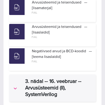
Arvusüsteemid ja teisendused —
[lisamaterjal]
FAIL
Arvusüsteemid ja teisendused —
[lisaslaidid]
FAIL
Negatiivsed arvud ja BCD-koodid —
[teema lisaslaidid]
FAIL
3. nädal -- 16. veebruar --
Arvusüsteemid (II),
Ahenda
SystemVerilog