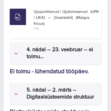
Ujupunktarvud / Ujukomaarvud (UPA
/ UKA) — [lisaslaidid] (Margus
Kruus)
FAIL
4. nädal -- 23. veebruar -- ei
Ahenda
toimu...
Ei toimu - lühendatud tööpäev.
5. nädal -- 2. märts --
Ahenda
Digitaalsüsteemide struktuur