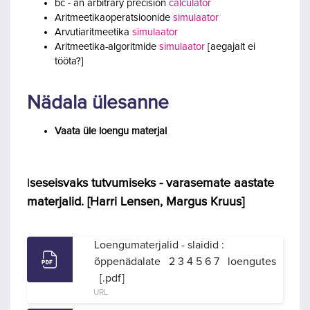
bc - an arbitrary precision
calculator
Aritmeetikaoperatsioonide
simulaator
Arvutiaritmeetika
simulaator
Aritmeetika-algoritmide
simulaator
[aegajalt ei
tööta?]
Nädala ülesanne
Vaata üle loengu materjal
I
seseisvaks tutvumiseks - varasemate aastate
materjalid. [Harri Lensen, Margus Kruus]
Loengumaterjalid - slaidid :
õppenädalate 2 3 4 5 6 7 loengutes
[.pdf]
URL