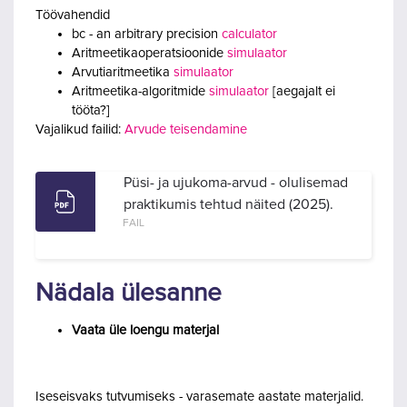
Töövahendid
bc - an arbitrary precision
calculator
Aritmeetikaoperatsioonide
simulaator
Arvutiaritmeetika
simulaator
Aritmeetika-algoritmide
simulaator
[aegajalt ei
tööta?]
Vajalikud failid:
Arvude teisendamine
Püsi- ja ujukoma-arvud - olulisemad
praktikumis tehtud näited (2025).
FAIL
Nädala ülesanne
Vaata üle loengu materjal
Iseseisvaks tutvumiseks - varasemate aastate materjalid.