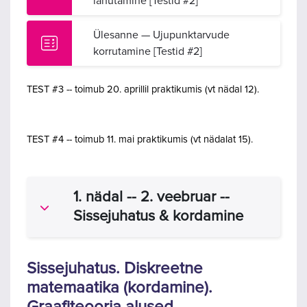
lahutamine [Testid #2]
Ülesanne — Ujupunktarvude
korrutamine [Testid #2]
TEST #3 -- toimub 20. aprillil praktikumis (vt nädal 12).
TEST #4 -- toimub 11. mai praktikumis (vt nädalat 15).
1. nädal -- 2. veebruar --
Ahenda
Sissejuhatus & kordamine
Sissejuhatus. Diskreetne
matemaatika (kordamine).
Graafiteooria alused.