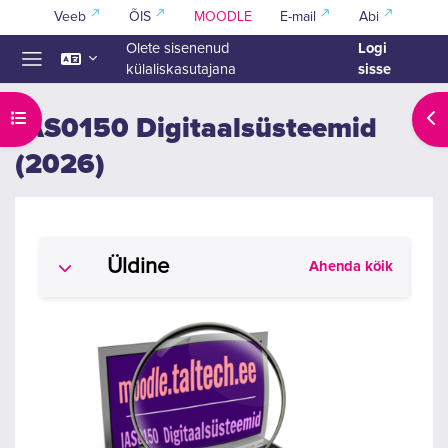
Jäta vahele peasisuni
Veeb
ÕIS
MOODLE
E-mail
Abi
Logi
Olete sisenenud
sisse
külaliskasutajana
Küljepaneel
Ava kursuse sisukord
Ava
IAS0150 Digitaalsüsteemid
(2026)
Section outline
Üldine
Ahenda kõik
Ahenda