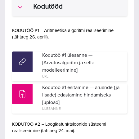
Kodutööd
Ahenda
KODUTÖÖ #1 -- Aritmeetika-algoritmi realiseerimine
(tähtaeg 26. aprill).
Kodutöö #1 ülesanne —
[Arvutusalgoritm ja selle
modelleerimine]
URL
Kodutöö #1 esitamine — aruande (ja
lisade) edastamine hindamiseks
[upload]
ÜLESANNE
KODUTÖÖ #2 -- Loogikafunktsioonide süsteemi
realiseerimine (tähtaeg 24. mai).