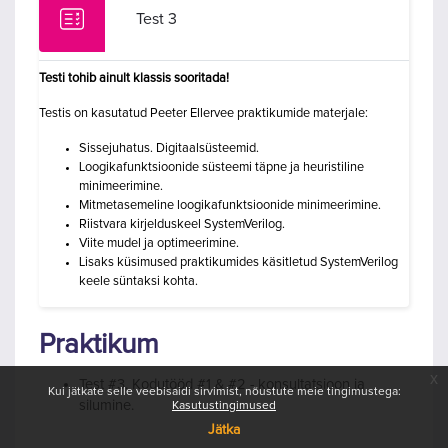
Test 3
Testi tohib ainult klassis
sooritada
!
Testis on kasutatud Peeter Ellervee praktikumide materjale:
Sissejuhatus. Digitaalsüsteemid.
Loogikafunktsioonide süsteemi täpne ja heuristiline
minimeerimine.
Mitmetasemeline loogikafunktsioonide minimeerimine.
Riistvara kirjelduskeel SystemVerilog.
Viite mudel ja optimeerimine.
Lisaks küsimused praktikumides käsitletud SystemVerilog
keele süntaksi kohta.
Praktikum
x
Test #3. Kodutööd #1 & #2 - konsultatsioon ja
Kui jätkate selle veebisaidi sirvimist, nõustute meie tingimustega:
silumine.
Kasutustingimused
Jätka