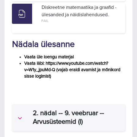
Diskreetne matemaatika ja graafid -
ülesanded ja näidislahendused.
FAIL
Nädala ülesanne
Vaata üle loengu materjal
Vaata läbi: https://www.youtube.com/watch?
v=W1y_jpuMd-Q (vajab eraldi avamist ja mõnikord
sisse logimist)
2. nädal -- 9. veebruar --
Ahenda
Arvusüsteemid (I)