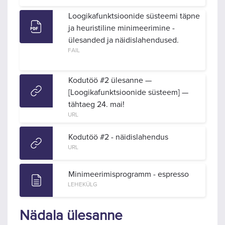
Loogikafunktsioonide süsteemi täpne
ja heuristiline minimeerimine -
ülesanded ja näidislahendused.
FAIL
Kodutöö #2 ülesanne —
[Loogikafunktsioonide süsteem] —
tähtaeg 24. mai!
URL
Kodutöö #2 - näidislahendus
URL
Minimeerimisprogramm - espresso
LEHEKÜLG
Nädala ülesanne