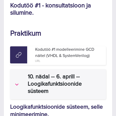
Kodutöö #1 - konsultatsioon ja
silumine.
Praktikum
Kodutöö #1 modelleerimine GCD
näitel (VHDL & SystemVerilog)
URL
10. nädal -- 6. aprill --
Loogikafunktsioonide
Ahenda
süsteem
Loogikafunktsioonide süsteem, selle
minimeerimine.