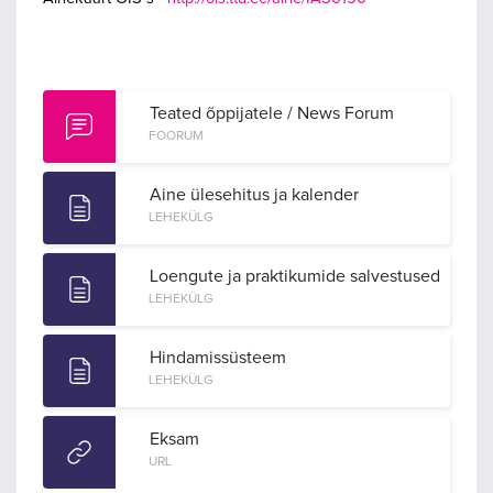
Teated õppijatele / News Forum
FOORUM
Aine ülesehitus ja kalender
LEHEKÜLG
Loengute ja praktikumide salvestused
LEHEKÜLG
Hindamissüsteem
LEHEKÜLG
Eksam
URL