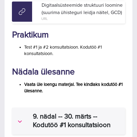
Digitaalsüsteemide struktuuri loomine
(suurima ühisteguri leidja näitel, GCD)
URL
Praktikum
Test #1 ja #2 konsultatsioon. Kodutöö #1
konsultatsioon.
Nädala ülesanne
Vaata üle loengu materjal. Tee kindlaks kodutöö #1
ülesanne.
9. nädal -- 30. märts --
Ahenda
Kodutöö #1 konsultatsioon