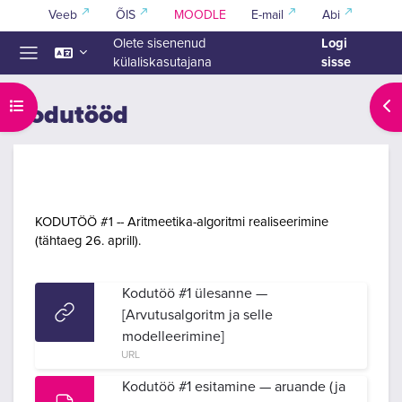
Jäta vahele peasisuni
Veeb
ÕIS
MOODLE
E-mail
Abi
Logi
Olete sisenenud
sisse
külaliskasutajana
Küljepaneel
Ava kursuse sisukord
Ava
Kodutööd
Section outline
KODUTÖÖ #1 -- Aritmeetika-algoritmi realiseerimine
(tähtaeg 26. aprill).
Kodutöö #1 ülesanne —
[Arvutusalgoritm ja selle
modelleerimine]
URL
Kodutöö #1 esitamine — aruande (ja