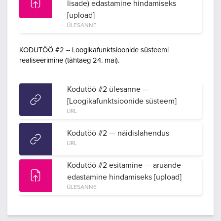
lisade) edastamine hindamiseks
[upload]
ÜLESANNE
KODUTÖÖ #2 -- Loogikafunktsioonide süsteemi
realiseerimine (tähtaeg 24. mai).
Kodutöö #2 ülesanne —
[Loogikafunktsioonide süsteem]
URL
Kodutöö #2 — näidislahendus
URL
Kodutöö #2 esitamine — aruande
edastamine hindamiseks [upload]
ÜLESANNE